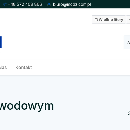
+48 572 408 866
biuro@mcdz.com.pl
Wielkie litery
Nas
Kontakt
zawodowym