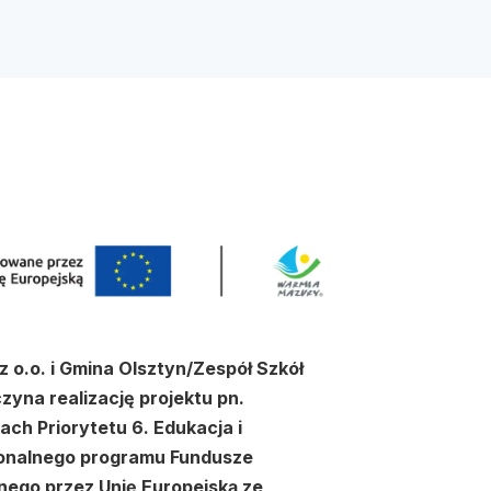
.o. i Gmina Olsztyn/Zespół Szkół
yna realizację projektu pn.
ch Priorytetu 6. Edukacja i
ionalnego programu Fundusze
nego przez Unię Europejską ze