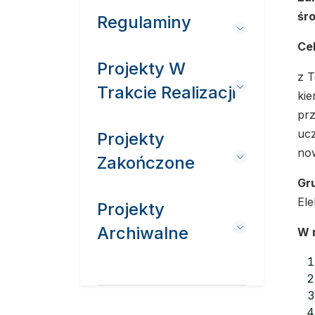
śr
Regulaminy
Ce
Projekty W
z T
Trakcie Realizacji
kie
pr
ucz
Projekty
no
Zakończone
Gr
Ele
Projekty
Archiwalne
W 