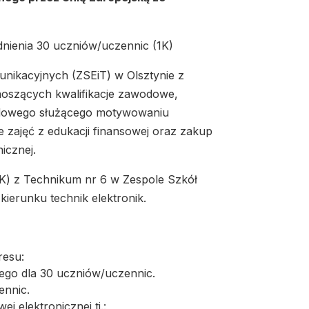
udnienia 30 uczniów/uczennic (1K)
unikacyjnych (ZSEiT) w Olsztynie z
dnoszących kwalifikacje zawodowe,
dowego służącego motywowaniu
zajęć z edukacji finansowej oraz zakup
icznej.
1K) z Technikum nr 6 w Zespole Szkół
kierunku technik elektronik.
resu:
ego dla 30 uczniów/uczennic.
ennic.
elektronicznej tj.: