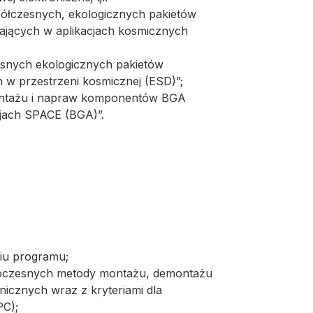
łczesnych, ekologicznych pakietów
łających w aplikacjach kosmicznych
esnych ekologicznych pakietów
h w przestrzeni kosmicznej (ESD)”;
montażu i napraw komponentów BGA
cjach SPACE (BGA)”.
iu programu;
woczesnych metody montażu, demontażu
icznych wraz z kryteriami dla
PC);