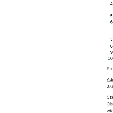
Pro
Adr
37a
Szk
Ols
wto