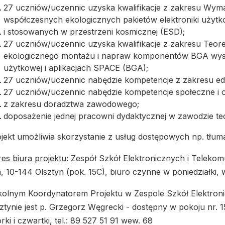
27 uczniów/uczennic uzyska kwalifikacje z zakresu Wyma
współczesnych ekologicznych pakietów elektroniki użytk
i stosowanych w przestrzeni kosmicznej (ESD);
27 uczniów/uczennic uzyska kwalifikacje z zakresu Teor
ekologicznego montażu i napraw komponentów BGA wystę
użytkowej i aplikacjach SPACE (BGA);
27 uczniów/uczennic nabędzie kompetencje z zakresu edu
27 uczniów/uczennic nabędzie kompetencje społeczne i o
z zakresu doradztwa zawodowego;
doposażenie jednej pracowni dydaktycznej w zawodzie tec
jekt umożliwia skorzystanie z usług dostępowych np. tłum
es biura projektu
: Zespół Szkół Elektronicznych i Telekom
, 10-144 Olsztyn (pok. 15C), biuro czynne w poniedziałki, w
olnym Koordynatorem Projektu w Zespole Szkół Elektron
ztynie jest p. Grzegorz Węgrecki - dostępny w pokoju nr. 1
rki i czwartki, tel.: 89 527 51 91 wew. 68