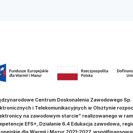
ędzynarodowe Centrum Doskonalenia Zawodowego Sp. z o
ktronicznych i Telekomunikacyjnych w Olsztynie rozpocz
lektronicy na zawodowym starcie” realizowanego w rama
mpetencje EFS+, Działanie 6.4 Edukacja zawodowa, reg
ropejskie dla Warmii i Mazur 2021-2027, współfinansowa