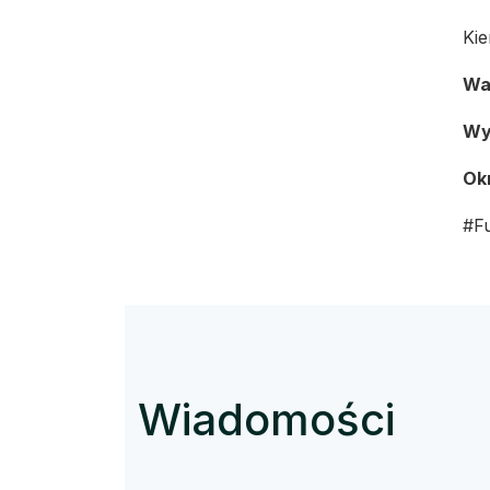
Kie
Wa
Wy
Okr
#F
Wiadomości