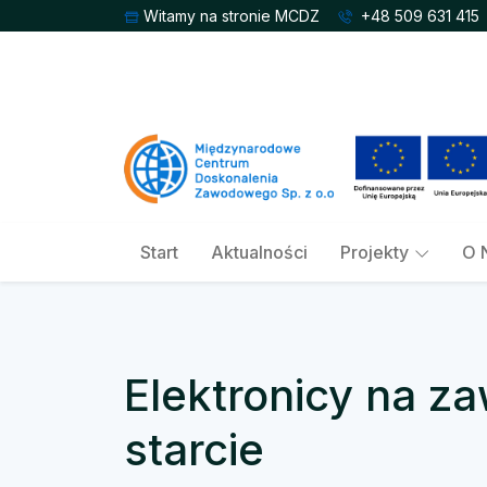
Witamy na stronie MCDZ
+48 509 631 415
Start
Aktualności
Projekty
O 
Elektronicy na 
starcie