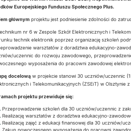
odków Europejskiego Funduszu Społecznego Plus.
lem głównym
projektu jest podniesienie zdolności do zatr
echnikum nr 6 w Zespole Szkół Elektronicznych i Telekom
runku technik elektronik poprzez organizację szkoleń po
zeprowadzenie warsztatów z doradztwa edukacyjno-zawo
niów/uczennic do rozwoju zawodowego, przeprowadzenie 
woczesnego wyposażenia do pracowni zawodowej elektron
upę docelową
w projekcie stanowi 30 uczniów/uczennic (
ktronicznych i Telekomunikacyjnych (ZSEiT) w Olsztynie z 
ramach projektu przewiduje się:
Przeprowadzenie szkoleń dla 30 uczniów/uczennic z zak
Realizację warsztatów z doradztwa edukacyjno-zawodow
Realizację zajęć z edukacji finansowej dla 30 uczniów/ucz
Zakup nowoczesnego wyposażenia do pracowni zawodowej 