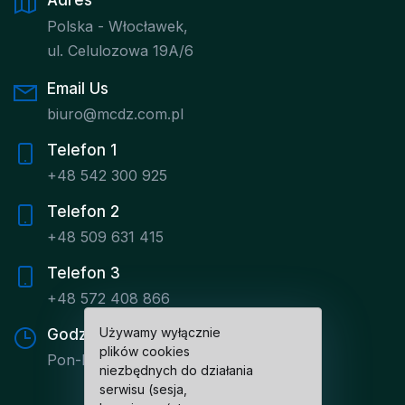
Adres
Polska - Włocławek,
ul. Celulozowa 19A/6
Email Us
biuro@mcdz.com.pl
Telefon 1
+48 542 300 925
Telefon 2
+48 509 631 415
Telefon 3
+48 572 408 866
Używamy wyłącznie
Godziny pracy
plików cookies
Pon-Pt: 8:00 - 16:00
niezbędnych do działania
serwisu (sesja,