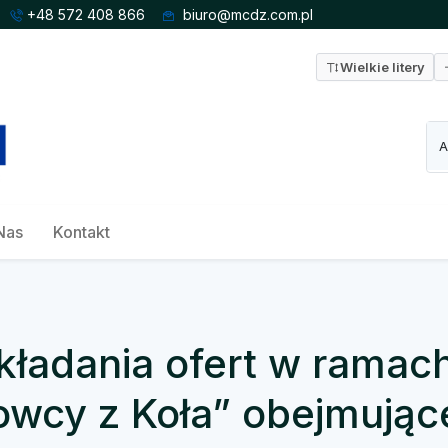
+48 572 408 866
biuro@mcdz.com.pl
Wielkie litery
Nas
Kontakt
kładania ofert w ramac
owcy z Koła” obejmując