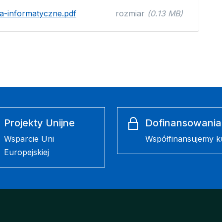
a-informatyczne.pdf
rozmiar
(0.13 MB)
Projekty Unijne
Dofinansowania
Wsparcie Uni
Współfinansujemy k
Europejskiej