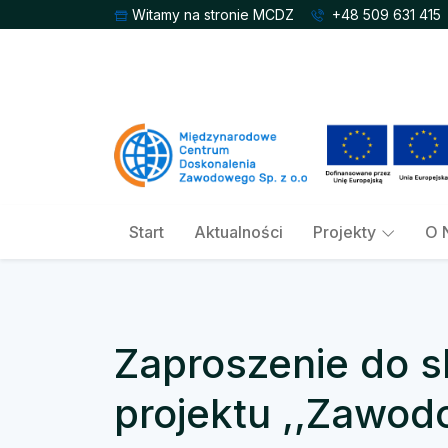
Witamy na stronie MCDZ
+48 509 631 415
Start
Aktualności
Projekty
O 
Zaproszenie do s
projektu ,,Zawod