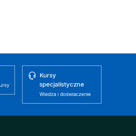
Kursy
specjalistyczne
ursy
Wiedza i doświaczenie