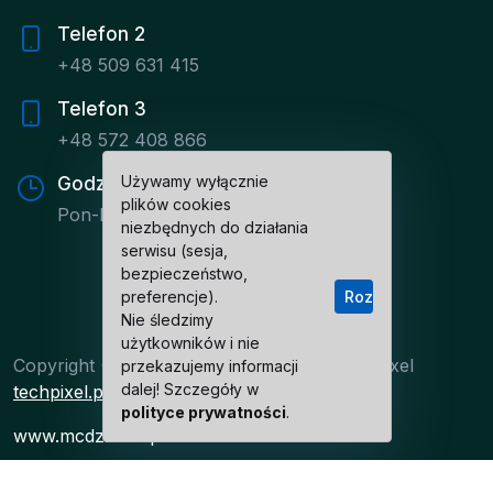
Telefon 2
+48 509 631 415
Telefon 3
+48 572 408 866
Używamy wyłącznie
Godziny pracy
plików cookies
Pon-Pt: 8:00 - 16:00
niezbędnych do działania
serwisu (sesja,
bezpieczeństwo,
preferencje).
Rozumiem
Nie śledzimy
użytkowników i nie
Copyright ©2025 All rights reserved | TechPixel
przekazujemy informacji
dalej! Szczegóły w
techpixel.pl
polityce prywatności
.
www.mcdz.com.pl