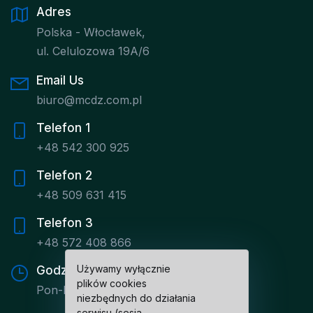
Adres
Polska - Włocławek,
ul. Celulozowa 19A/6
Email Us
biuro@mcdz.com.pl
Telefon 1
+48 542 300 925
Telefon 2
+48 509 631 415
Telefon 3
+48 572 408 866
Używamy wyłącznie
Godziny pracy
plików cookies
Pon-Pt: 8:00 - 16:00
niezbędnych do działania
serwisu (sesja,