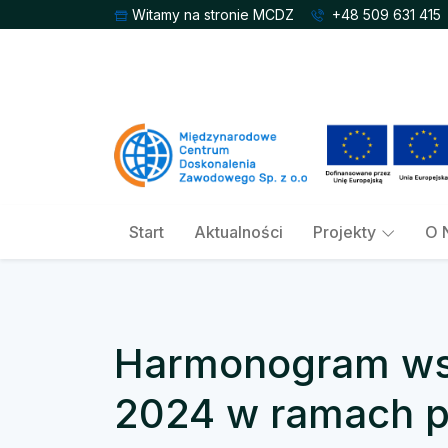
Witamy na stronie MCDZ
+48 509 631 415
Start
Aktualności
Projekty
O 
Harmonogram wsp
2024 w ramach pr