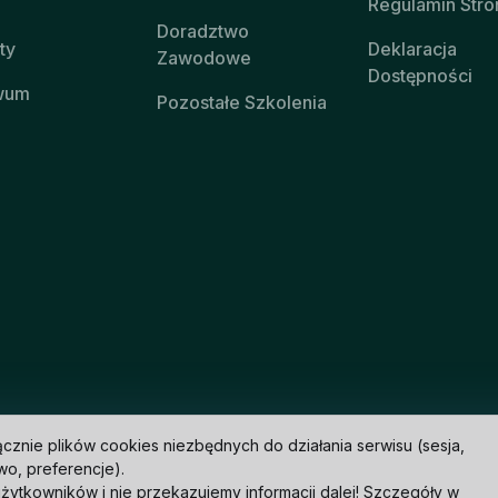
Regulamin Stro
Doradztwo
ty
Deklaracja
Zawodowe
Dostępności
wum
Pozostałe Szkolenia
znie plików cookies niezbędnych do działania serwisu (sesja,
o, preferencje).
użytkowników i nie przekazujemy informacji dalej! Szczegóły w