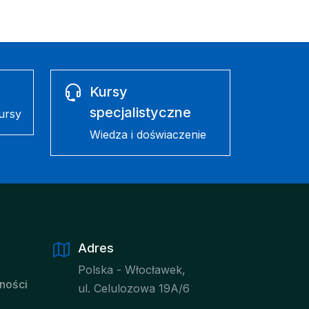
Kursy
specjalistyczne
ursy
Wiedza i doświaczenie
Adres
Polska - Włocławek,
tności
ul. Celulozowa 19A/6