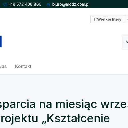
+48 572 408 866
biuro@mcdz.com.pl
Wielkie litery
Nas
Kontakt
arcia na miesiąc wrze
ojektu „Kształcenie