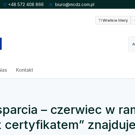
+48 572 408 866
biuro@mcdz.com.pl
Wielkie litery
Nas
Kontakt
arcia – czerwiec w r
 certyfikatem” znajduje