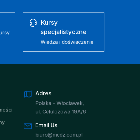
Kursy
specjalistyczne
ursy
Wiedza i doświaczenie
Adres
Polska - Włocławek,
tności
ul. Celulozowa 19A/6
ny
Email Us
biuro@mcdz.com.pl