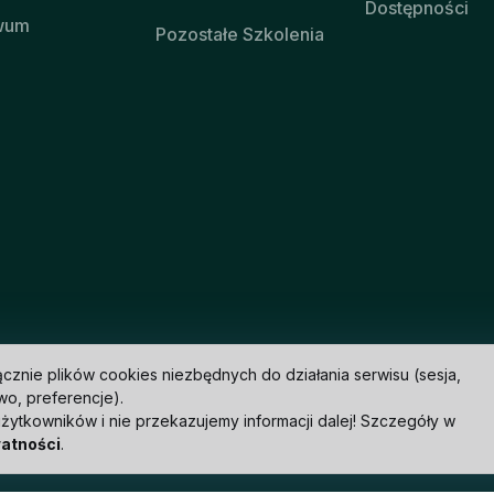
Dostępności
wum
Pozostałe Szkolenia
znie plików cookies niezbędnych do działania serwisu (sesja,
o, preferencje).
użytkowników i nie przekazujemy informacji dalej! Szczegóły w
watności
.
Pixel
techpixel.pl