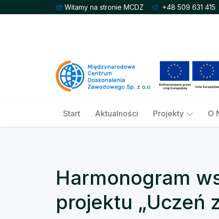
Witamy na stronie MCDZ
+48 509 631 415
Start
Aktualności
Projekty
O 
Harmonogram wsp
projektu „Uczeń z