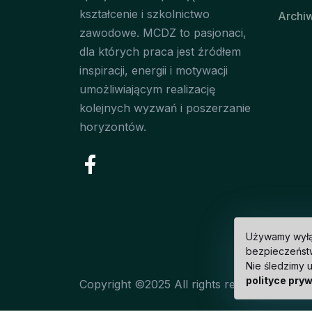
kształcenie i szkolnictwo
Archi
zawodowe. MCDZ to pasjonaci,
dla których praca jest źródłem
inspiracji, energii i motywacji
umożliwiającym realizację
kolejnych wyzwań i poszerzanie
horyzontów.
Używamy wyłąc
bezpieczeństw
Nie śledzimy 
polityce pry
Copyright ©2025 All rights reserved | Tech